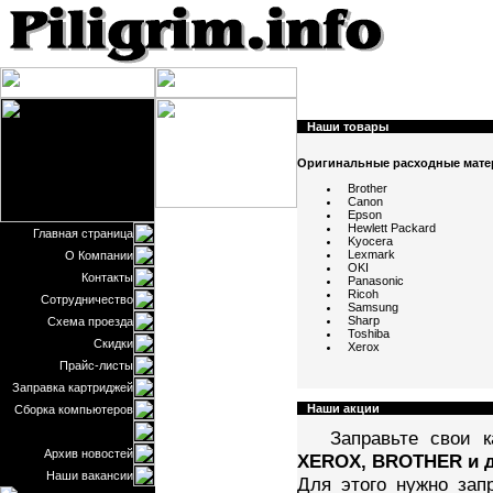
Наши товары
/b>
Оригинальные расходные мат
Brother
Canon
Epson
Hewlett Packard
Главная страница
Kyocera
Lexmark
О Компании
OKI
Контакты
Panasonic
Ricoh
Сотрудничество
Samsung
Sharp
Схема проезда
Toshiba
Скидки
Xerox
Прайс-листы
Заправка картриджей
Наши акции
/b>
Сборка компьютеров
Заправьте свои 
Архив новостей
XEROX, BROTHER и д
Наши вакансии
Для этого нужно зап